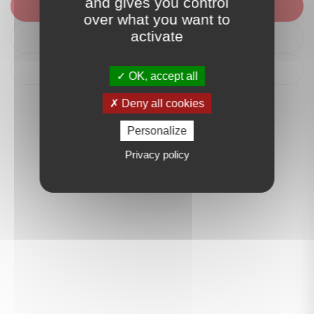
and gives you control
Nous contacter
over what you want to
activate
Itinéraire
Déposer un avis
OK, accept all
Deny all cookies
Personalize
Privacy policy