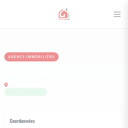
Nos agences
Immoove Eppler
AGENCE IMMOBILIÈRE
Immoove Eppler
94220 Charenton
Soyez le premier à évaluer
Ouvert maintenant
Coordonnées