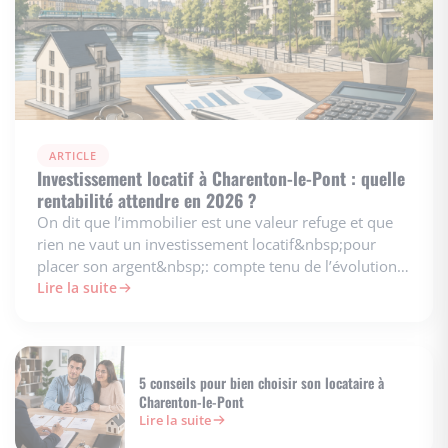
ARTICLE
Investissement locatif à Charenton-le-Pont : quelle
rentabilité attendre en 2026 ?
On dit que l’immobilier est une valeur refuge et que
rien ne vaut un investissement locatif&nbsp;pour
placer son argent&nbsp;: compte tenu de l’évolution
du mar…
Lire la suite
5 conseils pour bien choisir son locataire à
Charenton-le-Pont
Lire la suite