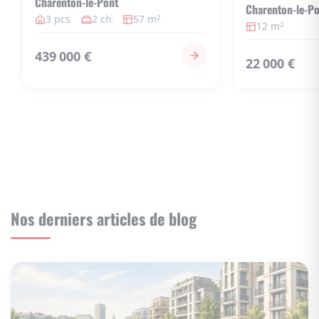
Charenton-le-Pont
Charenton-le-P
3 pcs
2 ch
57 m
2
12 m
2
439 000 €
22 000 €
Nos derniers articles de blog