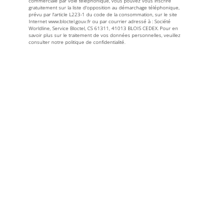
commerciale par voie téléphonique, vous pouvez vous inscrire
gratuitement sur la liste d'opposition au démarchage téléphonique,
prévu par l'article L223-1 du code de la consommation, sur le site
Internet
www.bloctel.gouv.fr
ou par courrier adressé à : Société
Worldline, Service Bloctel, CS 61311, 41013 BLOIS CEDEX. Pour en
savoir plus sur le traitement de vos données personnelles, veuillez
consulter notre politique de confidentialité.