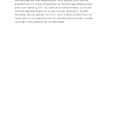
commerciale par voie téléphonique, vous pouvez vous inscrire
gratuitement sur la liste d'opposition au démarchage téléphonique,
prévu par l'article L223-1 du code de la consommation, sur le site
Internet
www.bloctel.gouv.fr
ou par courrier adressé à : Société
Worldline, Service Bloctel, CS 61311, 41013 BLOIS CEDEX. Pour en
savoir plus sur le traitement de vos données personnelles, veuillez
consulter notre politique de confidentialité.