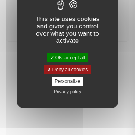
votre recherche sera mis en ligne.
This site uses cookies
créer une alerte
and gives you control
over what you want to
activate
OK, accept all
Deny all cookies
Personalize
Privacy policy