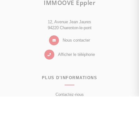
IMMOOVE Eppler
12, Avenue Jean Jaures
94220 Charenton-le-pont
Nous contacter
Afficher le téléphone
PLUS D'INFORMATIONS
Contactez-nous
Confiez-nous votre recherche
Estimation immobilière
Prix de l'immobilier à Charenton-le-Pont
Avis clients