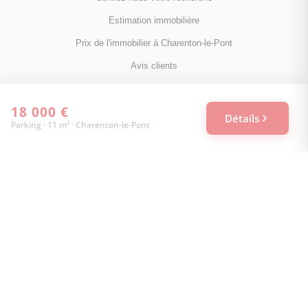
Estimation immobilière
Prix de l'immobilier à Charenton-le-Pont
Avis clients
Immobilier Charenton-le-Pont
18 000 €
Toutes les villes
Détails
Parking · 11 m² · Charenton-le-Pont
NOUS SUIVRE
Facebook
Instagram