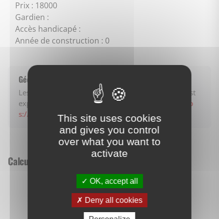
Prix : 18000
Gardien :
Accès handicapé :
Année de construction : 0
Géorisques
Les informations sur les risques auxquels ce bien est
exposé sont disponibles sur le site Géorisques.
http
s://www.georisques.gouv.fr
This site uses cookies
and gives you control
over what you want to
activate
Calculez vos mensualités
OK, accept all
Essayer la simulation de prêt
Deny all cookies