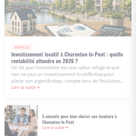
ARTICLE
Investissement locatif à Charenton-le-Pont : quelle
rentabilité attendre en 2026 ?
On dit que l’immobilier est une valeur refuge et que
rien ne vaut un investissement locatif&nbsp;pour
placer son argent&nbsp;: compte tenu de l’évolution
du mar…
Lire la suite
5 conseils pour bien choisir son locataire à
Charenton-le-Pont
Lire la suite