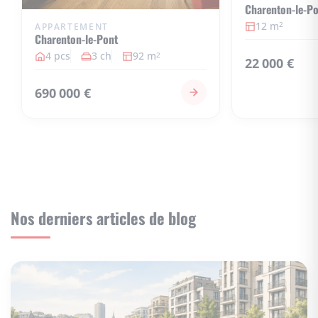
Charenton-le-P
12 m
2
APPARTEMENT
Charenton-le-Pont
4 pcs
3 ch
92 m
2
22 000 €
690 000 €
Nos derniers articles de blog