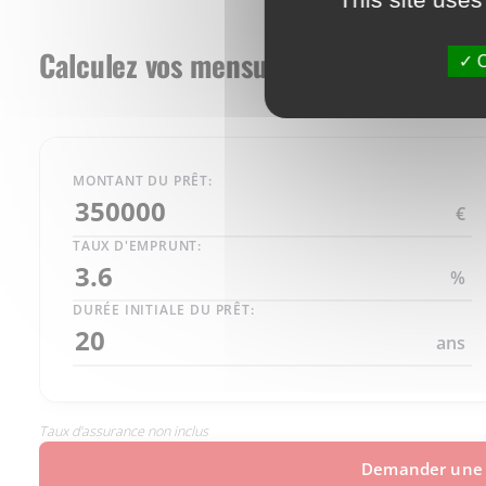
Calculez vos mensualités
O
MONTANT DU PRÊT:
€
TAUX D'EMPRUNT:
%
DURÉE INITIALE DU PRÊT:
ans
Taux d'assurance non inclus
Demander une