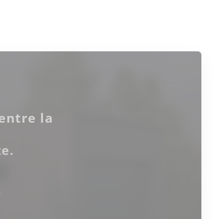
entre la
e.
.