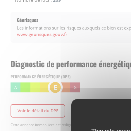
Nombre de lots :
269
Géorisques
Les informations sur les risques auxquels ce bien est ex
www.georisques.gouv.fr
Diagnostic de performance énergétiq
PERFORMANCE ÉNERGÉTIQUE (DPE)
E
A
B
C
D
F
G
Voir le détail du DPE
Cette annonce immobilière est rédigée sous la responsabilité de l’annonc
This site uses