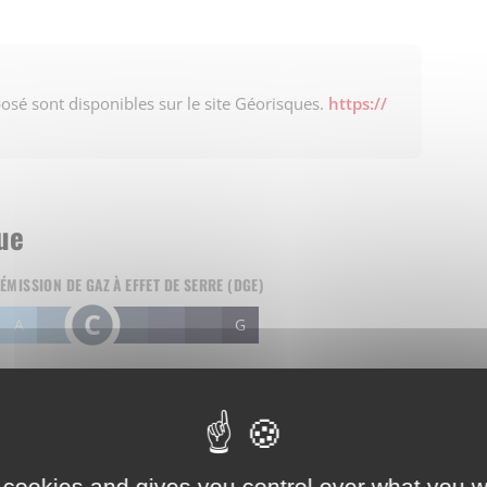
posé sont disponibles sur le site Géorisques.
https://
ue
ÉMISSION DE GAZ À EFFET DE SERRE (DGE)
C
A
B
D
E
F
G
eur.
 cookies and gives you control over what you w