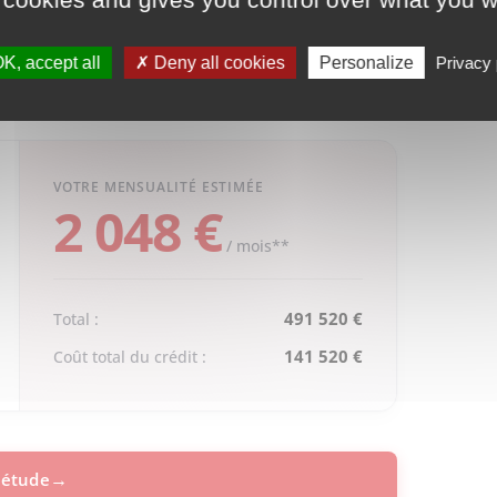
K, accept all
Deny all cookies
Personalize
Privacy 
2 048 €
/ mois**
491 520 €
Total :
141 520 €
Coût total du crédit :
 étude