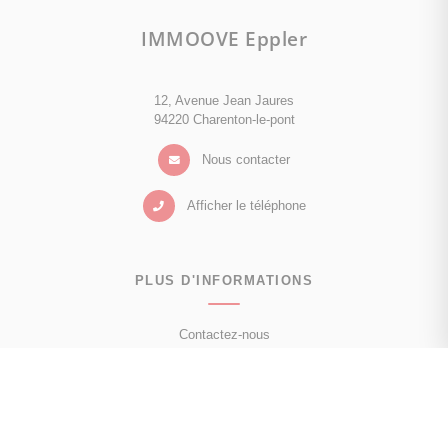
IMMOOVE Eppler
12, Avenue Jean Jaures
94220 Charenton-le-pont
Nous contacter
Afficher le téléphone
PLUS D'INFORMATIONS
Contactez-nous
Confiez-nous votre recherche
Estimation immobilière
Prix de l'immobilier à Charenton-le-Pont