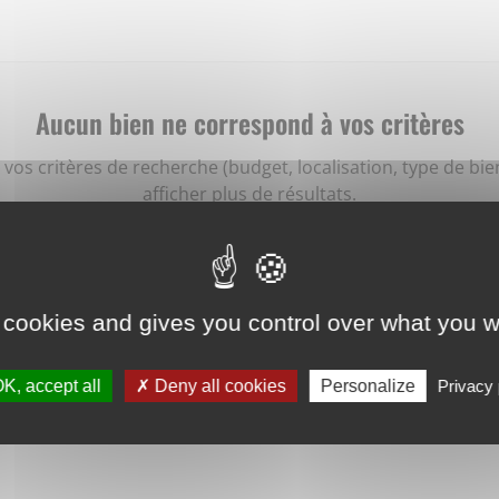
Aucun bien ne correspond à vos critères
 vos critères de recherche (budget, localisation, type de bi
afficher plus de résultats.
ez aussi créer une alerte e‑mail : nous vous préviendrons
bien correspondant à votre recherche sera mis en ligne.
 cookies and gives you control over what you w
créer une alerte
K, accept all
Deny all cookies
Personalize
Privacy 