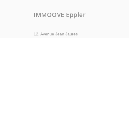
IMMOOVE Eppler
12, Avenue Jean Jaures
94220 Charenton-le-pont
Nous contacter
Afficher le téléphone
Mentions légales
Politique de con