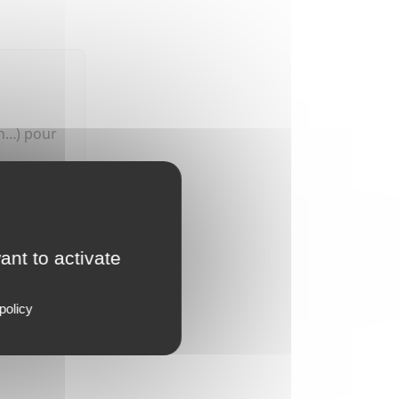
en…) pour
 dès qu'un
ant to activate
policy