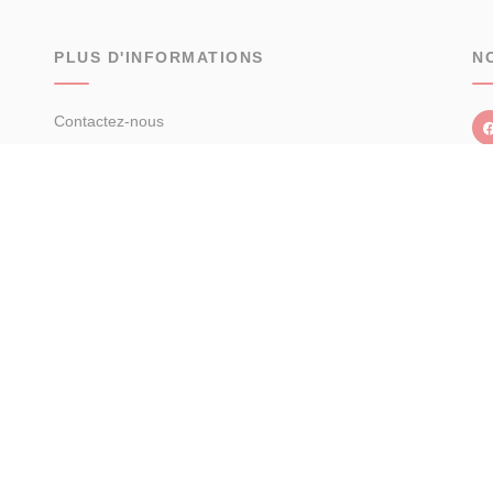
PLUS D'INFORMATIONS
N
Contactez-nous
Confiez-nous votre recherche
Estimation immobilière
Prix de l'immobilier à Charenton-le-Pont
Avis clients
Immobilier Charenton-le-Pont
Toutes les villes
fidentialité
Politique de cookies
Déclaration d'accessibilité
Barème des honor
© 2026 Facilogi - Solutions en stratégie et intelligence immobilière