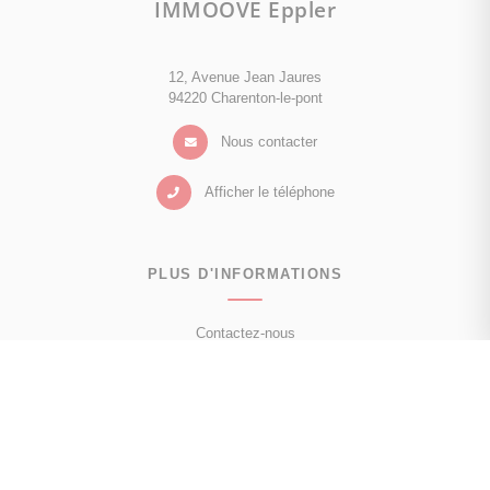
IMMOOVE Eppler
12, Avenue Jean Jaures
94220 Charenton-le-pont
Nous contacter
Afficher le téléphone
PLUS D'INFORMATIONS
Contactez-nous
Confiez-nous votre recherche
Estimation immobilière
Prix de l'immobilier à Charenton-le-Pont
Avis clients