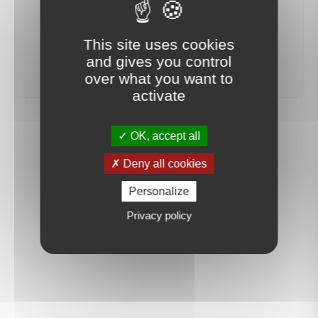
votre recherche sera mis en ligne.
This site uses cookies
créer une alerte
and gives you control
over what you want to
activate
OK, accept all
Deny all cookies
Personalize
Privacy policy