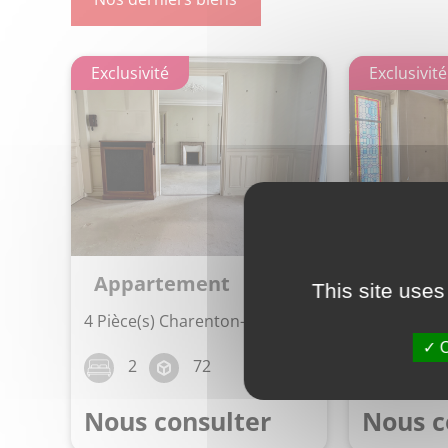
Appartement
Appart
This site uses
1 Pièce(s) Charenton-le-Pont
3 Pièce(s) 
O
1
28
2
Nous consulter
Nous c