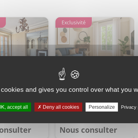
ement
Appartement
 cookies and gives you control over what you w
Charenton-le-Pont
3 Pièce(s) Charenton-le-Pont
K, accept all
Deny all cookies
Personalize
Privacy 
67
2
69
onsulter
Nous consulter