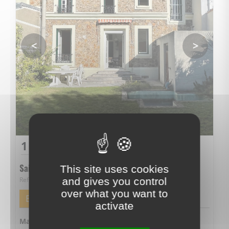
<
>
1 670 000 €
Saint-Maurice
This site uses cookies
and gives you control
Ref. 66
over what you want to
E
activate
2
Maison 6 Pièce(s) de 143m
- Située dans la très